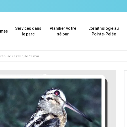
Services dans
Planifier votre
L’ornithologie au
mmes
le parc
séjour
Pointe-Pelée
épuscule (19 h) le 19 mai