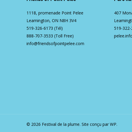
1118, promenade Point Pelee
407 Mona
Leamington, ON N8H 3V4
Leaming
519-326-6173
(Tél)
519-322-
888-707-3533
(Toll Free)
pelee.inf
info@friendsofpointpelee.com
© 2026 Festival de la plume.
Site conçu par WP.