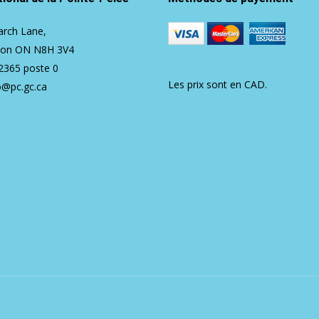
rch Lane,
ton ON N8H 3V4
2365
poste 0
Les prix sont en CAD.
o@pc.gc.ca