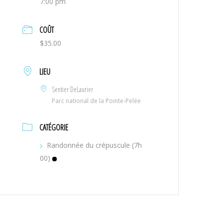
7:00 pm
COÛT
$35.00
LIEU
Sentier DeLaurier
Parc national de la Pointe-Pelée
CATÉGORIE
Randonnée du crépuscule (7h
00)