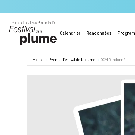
Skip
to
main
content
Calendrier
Randonnées
Progra
Home
Events - Festival de la plume
2024 Randonnée du cr