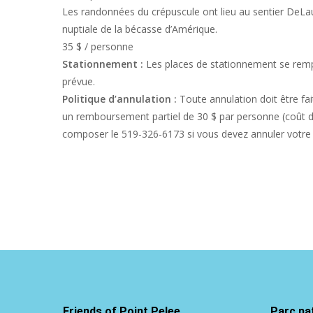
Les randonnées du crépuscule ont lieu au sentier DeLau
nuptiale de la bécasse d’Amérique.
35 $ / personne
Stationnement :
Les places de stationnement se rempl
prévue.
Politique d’annulation :
Toute annulation doit être fa
un remboursement partiel de 30 $ par personne (coût de 
composer le 519-326-6173 si vous devez annuler votre i
Friends of Point Pelee
Parc nat