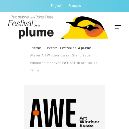
Skip
English
Français
to
Close
main
Menu
Menu
content
Home
Events - Festival de la plume
Atelier Art Windsor-Essex : Granulés de
hiboux animés avec INCUBATOR Art Lab- Le
18 mai