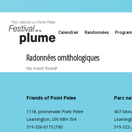
Skip
to
main
content
Calendrier
Randonnées
Progra
Radonnées ornithologiques
No event found!
Friends of Point Pelee
Parc nat
1118, promenade Point Pelee
407 Mona
Leamington, ON N8H 3V4
Leaming
519-326-6173
(Tél)
519-322-