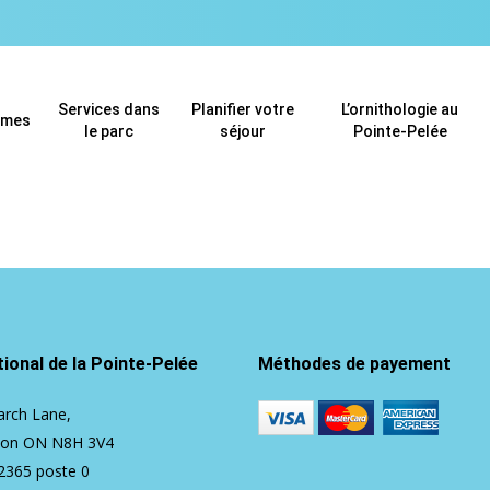
Services dans
Planifier votre
L’ornithologie au
mmes
le parc
séjour
Pointe-Pelée
ional de la Pointe-Pelée
Méthodes de payement
rch Lane,
ton ON N8H 3V4
2365
poste 0