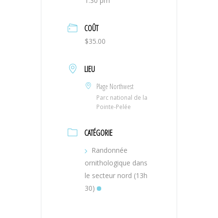
1:30 pm
COÛT
$35.00
LIEU
Plage Northwest
Parc national de la
Pointe-Pelée
CATÉGORIE
Randonnée
ornithologique dans
le secteur nord (13h
30)