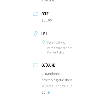
1:30 pm
COÛT
$35.00
LIEU
Plage Northwest
Parc national de la
Pointe-Pelée
CATÉGORIE
Randonnée
ornithologique dans
le secteur nord (13h
30)