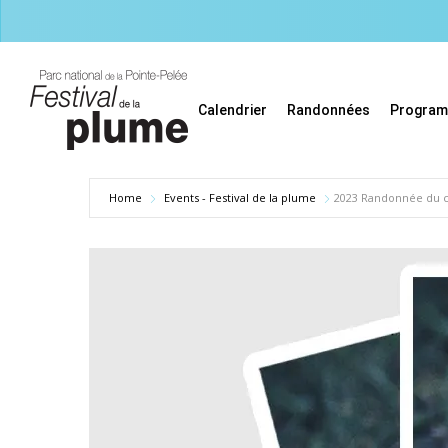
Skip
to
main
content
Calendrier
Randonnées
Progra
Home
Events - Festival de la plume
2023 Randonnée du cr