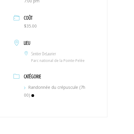
7:00 pm
COÛT
$35.00
LIEU
Sentier DeLaurier
Parc national de la Pointe-Pelée
CATÉGORIE
Randonnée du crépuscule (7h
00)