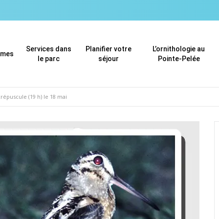
Services dans
Planifier votre
L’ornithologie au
mmes
le parc
séjour
Pointe-Pelée
épuscule (19 h) le 18 mai