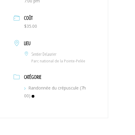
7:00 pm
COÛT
$35.00
LIEU
Sentier DeLaurier
Parc national de la Pointe-Pelée
CATÉGORIE
Randonnée du crépuscule (7h
00)