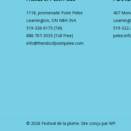
1118, promenade Point Pelee
407 Mona
Leamington, ON N8H 3V4
Leaming
519-326-6173
(Tél)
519-322-
888-707-3533
(Toll Free)
pelee.inf
info@friendsofpointpelee.com
© 2026 Festival de la plume.
Site conçu par WP.