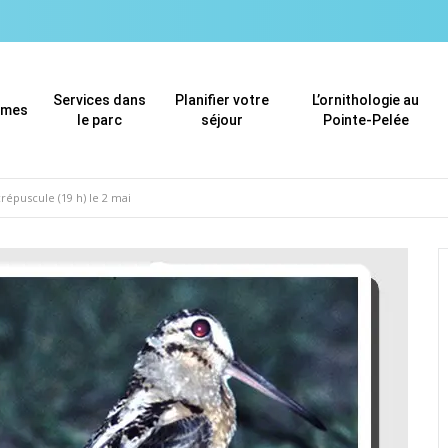
Services dans
Planifier votre
L’ornithologie au
mmes
le parc
séjour
Pointe-Pelée
épuscule (19 h) le 2 mai