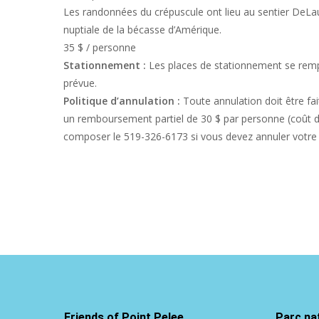
Les randonnées du crépuscule ont lieu au sentier DeLau
nuptiale de la bécasse d’Amérique.
35 $ / personne
Stationnement :
Les places de stationnement se rempl
prévue.
Politique d’annulation :
Toute annulation doit être fa
un remboursement partiel de 30 $ par personne (coût de 
composer le 519-326-6173 si vous devez annuler votre i
Friends of Point Pelee
Parc nat