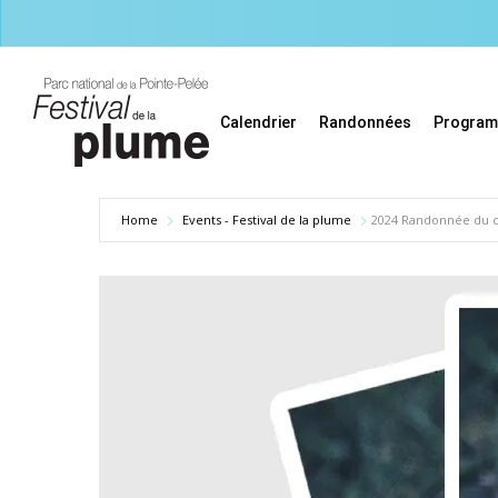
Skip
to
main
content
Calendrier
Randonnées
Progra
Home
Events - Festival de la plume
2024 Randonnée du cr