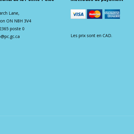
rch Lane,
ton ON N8H 3V4
2365
poste 0
Les prix sont en CAD.
o@pc.gc.ca