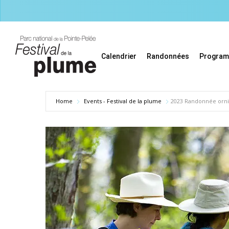
Skip
to
main
content
Calendrier
Randonnées
Progra
Home
Events - Festival de la plume
2023 Randonnée ornit