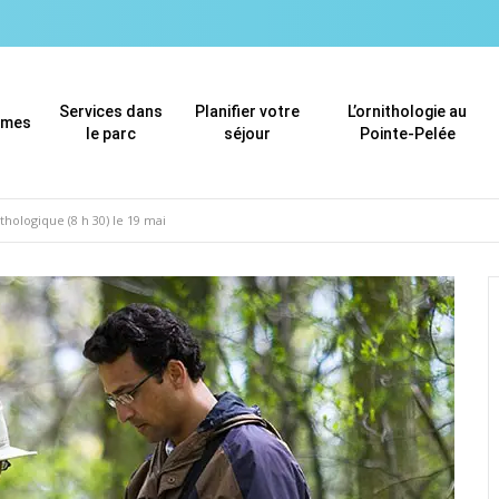
Services dans
Planifier votre
L’ornithologie au
mmes
le parc
séjour
Pointe-Pelée
hologique (8 h 30) le 19 mai