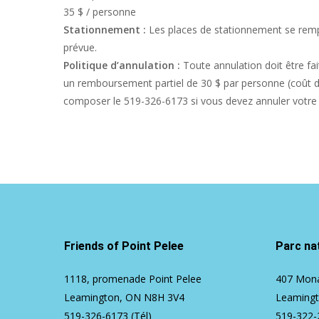
35 $ / personne
Stationnement :
Les places de stationnement se rempl
prévue.
Politique d’annulation :
Toute annulation doit être fa
un remboursement partiel de 30 $ par personne (coût de 
composer le 519-326-6173 si vous devez annuler votre i
Friends of Point Pelee
Parc nat
1118, promenade Point Pelee
407 Mona
Leamington, ON N8H 3V4
Leaming
519-326-6173
(Tél)
519-322-