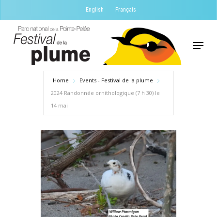
Skip
English
Français
to
Close
main
Menu
Menu
content
Home
Events - Festival de la plume
2024 Randonnée ornithologique (7 h 30) le
14 mai