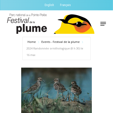
Skip
English
Français
to
Close
main
Menu
Menu
content
Home
Events - Festival de la plume
2024 Randonnée ornithologique (8 h 30) le
16 mai