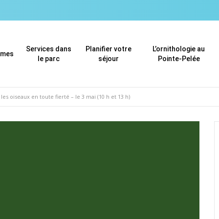
Services dans
Planifier votre
L’ornithologie au
mmes
le parc
séjour
Pointe-Pelée
es oiseaux en toute fierté – le 3 mai (10 h et 13 h)