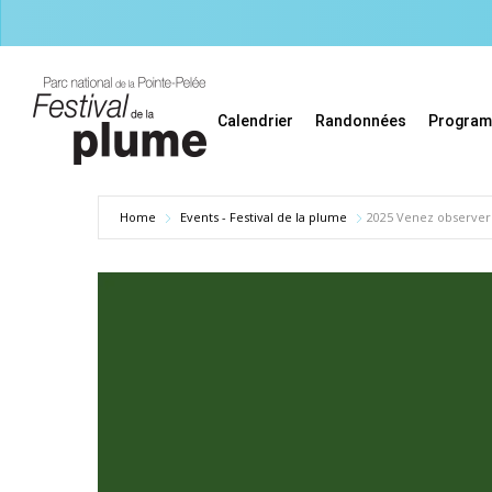
Skip
to
main
content
Calendrier
Randonnées
Progra
Home
Events - Festival de la plume
2025 Venez observer l