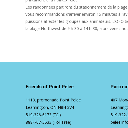
Les randonnées partiront du stationnement de la plage
vous recommandons d’arriver environ 15 minutes à l’av
puissions affecter les groupes aux animateurs. L’OFO ti
la plage Northwest de 9 h 30 à 14 h 30, alors venez no
Friends of Point Pelee
Parc nat
1118, promenade Point Pelee
407 Mona
Leamington, ON N8H 3V4
Leaming
519-326-6173
(Tél)
519-322-
888-707-3533
(Toll Free)
pelee.inf