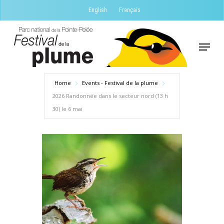
Skip
English
Français
to
Close
main
Menu
Menu
content
Home
Events - Festival de la plume
2026 Randonnée dans le secteur nord (13 h
30) le 6 mai