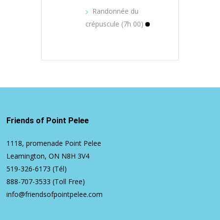
Randonnée du
crépuscule (7h 00)
Friends of Point Pelee
1118, promenade Point Pelee
Leamington, ON N8H 3V4
519-326-6173
(Tél)
888-707-3533
(Toll Free)
info@friendsofpointpelee.com