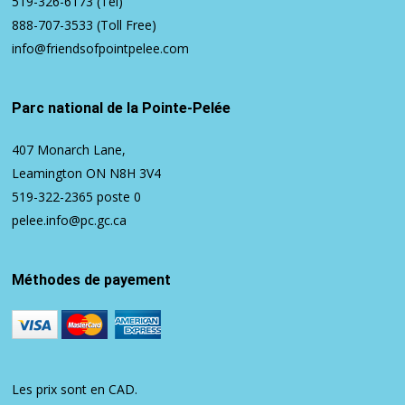
519-326-6173
(Tél)
888-707-3533
(Toll Free)
info@friendsofpointpelee.com
Parc national de la Pointe-Pelée
407 Monarch Lane,
Leamington ON N8H 3V4
519-322-2365
poste 0
pelee.info@pc.gc.ca
Méthodes de payement
Les prix sont en CAD.