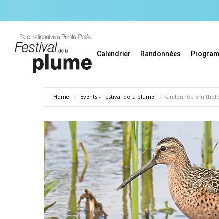
Skip
to
main
content
Calendrier
Randonnées
Progra
Home
Events - Festival de la plume
Randonnée ornitholog