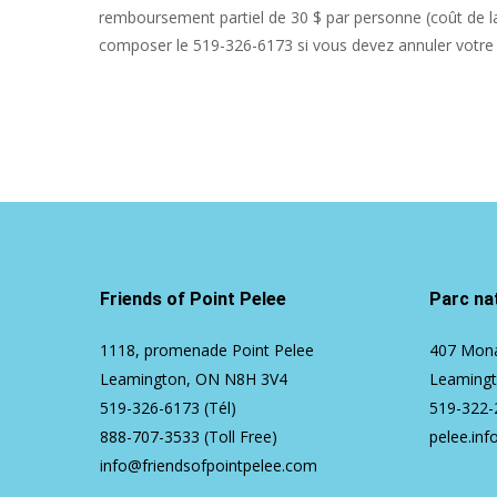
remboursement partiel de 30 $ par personne (coût de la 
composer le 519-326-6173 si vous devez annuler votre i
Friends of Point Pelee
Parc nat
1118, promenade Point Pelee
407 Mona
Leamington, ON N8H 3V4
Leaming
519-326-6173
(Tél)
519-322-
888-707-3533
(Toll Free)
pelee.inf
info@friendsofpointpelee.com