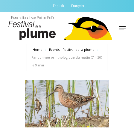
Skip
English
Français
to
Close
main
Menu
Menu
content
Home
Events - Festival de la plume
Randonnée ornithologique du matin (7 h 30)
le 9 mai