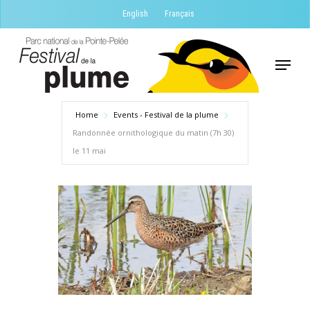
Skip
English
Français
to
Close
main
Menu
Menu
content
Home
Events - Festival de la plume
Randonnée ornithologique du matin (7h 30)
le 11 mai