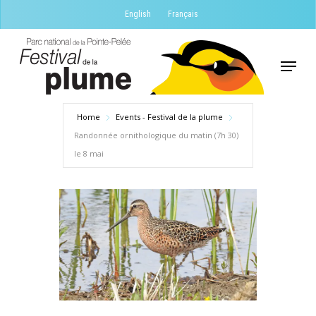
Skip
English
Français
to
Close
main
Menu
Menu
content
Home
Events - Festival de la plume
Randonnée ornithologique du matin (7h 30)
le 8 mai