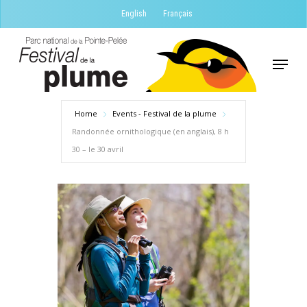
Skip
English
Français
to
Close
main
Menu
Menu
content
Home
Events - Festival de la plume
Randonnée ornithologique (en anglais), 8 h
30 – le 30 avril