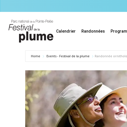
Skip
to
main
content
Calendrier
Randonnées
Progra
Home
Events - Festival de la plume
Randonnée ornithologi