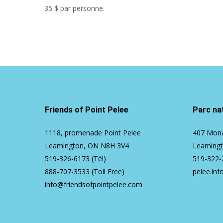
35 $ par personne.
Friends of Point Pelee
Parc nat
1118, promenade Point Pelee
407 Mona
Leamington, ON N8H 3V4
Leaming
519-326-6173
(Tél)
519-322-
888-707-3533
(Toll Free)
pelee.inf
info@friendsofpointpelee.com